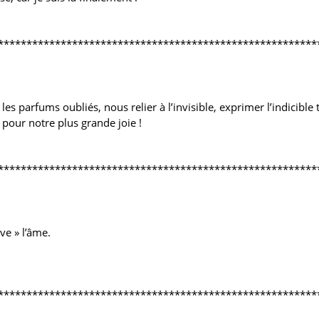
********************************************************
es parfums oubliés, nous relier à l’invisible, exprimer l’indicible 
pour notre plus grande joie !
********************************************************
ve » l’âme.
********************************************************