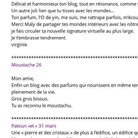
Délicat et harmonieux ton blog, tout en résonance, comme t
Un autre joli lien que tu tisses avec les mondes…
Ton parfum, l’O de yin, me suis, me rattrape parfois, m’éc
Merci Maly de partager tes mondes intérieurs avec les nôtre
je fais circuler ta nouvelle signature virtuelle au plus large.
Je t’embrasse tendrement.
virginie
***************************************************
Moustache 26
Mon amie,
Enfin un blog avec des parfums qui nourissent en même temps
pleinement de la vie.
Gros gros bisous.
Tu as reconnu le moustachu.
***************************************************
Patoun »et »
31 mars
Une « pierre et des cristaux » de plus à l’édifice, un édifice