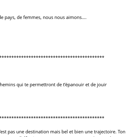
s, de pays, de femmes, nous nous aimons….
*******************************************
hemins qui te permettront de t’épanouir et de jouir
*******************************************
n’est pas une destination mais bel et bien une trajectoire. Ton