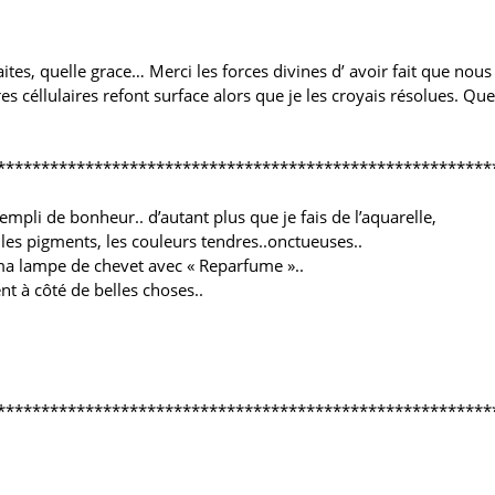
tes, quelle grace… Merci les forces divines d’ avoir fait que nous 
 céllulaires refont surface alors que je les croyais résolues. Qu
********************************************************
empli de bonheur.. d’autant plus que je fais de l’aquarelle,
, les pigments, les couleurs tendres..onctueuses..
ma lampe de chevet avec « Reparfume »..
 à côté de belles choses..
********************************************************