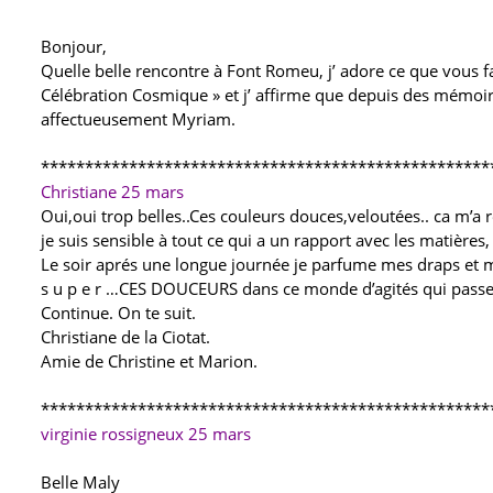
Bonjour,
Quelle belle rencontre à Font Romeu, j’ adore ce que vous fai
Célébration Cosmique » et j’ affirme que depuis des mémoires
affectueusement Myriam.
***************************************************
Christiane
25 mars
Oui,oui trop belles..Ces couleurs douces,veloutées.. ca m’a r
je suis sensible à tout ce qui a un rapport avec les matières
Le soir aprés une longue journée je parfume mes draps et 
s u p e r …CES DOUCEURS dans ce monde d’agités qui passent
Continue. On te suit.
Christiane de la Ciotat.
Amie de Christine et Marion.
***************************************************
virginie rossigneux 25 mars
Belle Maly