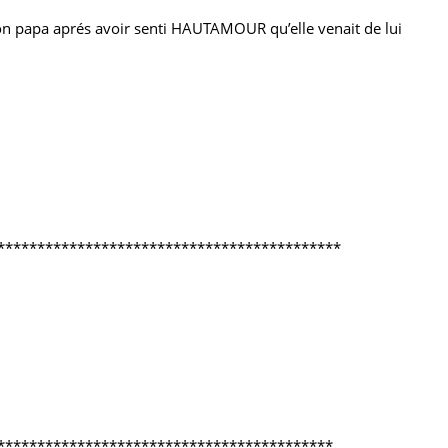
et mon papa aprés avoir senti HAUTAMOUR qu’elle venait de lui
*******************************************
******************************************