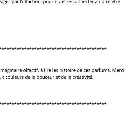
ager par l’olfaction, pour nous re-connecter à notre être
*******************************************
aginaire olfactif, à lire les histoire de ces parfums. Merci
x couleurs de la douceur et de la créativité.
*******************************************