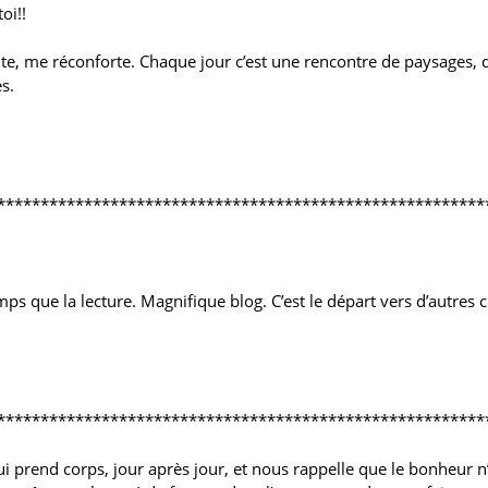
oi!!
oute, me réconforte. Chaque jour c’est une rencontre de paysage
s.
********************************************************
 que la lecture. Magnifique blog. C’est le départ vers d’autres c
********************************************************
 qui prend corps, jour après jour, et nous rappelle que le bonheur 