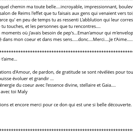
********************************************************
de...quel chemin ma toute belle....incroyable, impressionnant, boule
salon de Reims l'effet que tu faisais aux gens qui venaient vers toi, 
arce qu' en peu de temps tu as ressenti L'abblution qui leur corres
 tu touches, et les personnes que tu rencontres....
 les moments où j'avais besoin de pep's...Eman'amour qui m'envelop
vé dans mon coeur et dans mes sens.....donc....Merci....Je t'Aime....
********************************************************
t'aime...
ations d'Amour, de pardon, de gratitude se sont révélées pour tous
sse évoluer et grandir ...
rgie du coeur avec l'essence divine, stellaire et Gaia....
r avec toi Maly
tions et encore merci pour ce don qui est une si belle découverte.
********************************************************