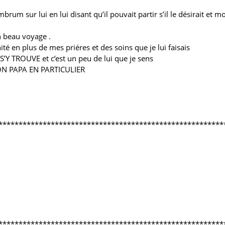
 embrum sur lui en lui disant qu’il pouvait partir s’il le désirait 
on beau voyage .
té en plus de mes priéres et des soins que je lui faisais
 S’Y TROUVE et c’est un peu de lui que je sens
N PAPA EN PARTICULIER
********************************************************
********************************************************