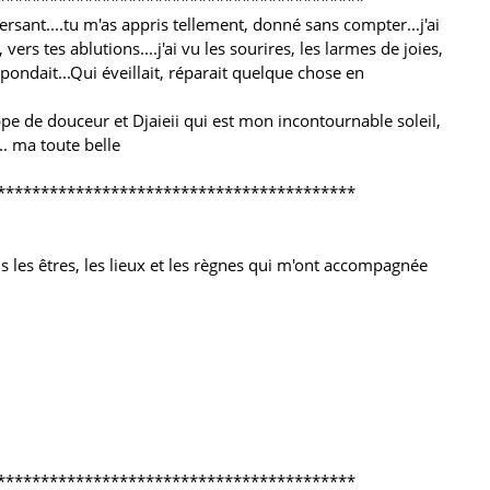
******************************************
versant....tu m'as appris tellement, donné sans compter...j'ai
vers tes ablutions....j'ai vu les sourires, les larmes de joies,
pondait...Qui éveillait, réparait quelque chose en
pe de douceur et Djaieii qui est mon incontournable soleil,
... ma toute belle
*****************************************
 les êtres, les lieux et les règnes qui m'ont accompagnée
*****************************************