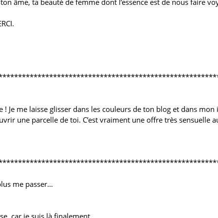
e ton âme, ta beauté de femme dont l’essence est de nous faire voy
ERCI.
********************************************************
 ! Je me laisse glisser dans les couleurs de ton blog et dans mon im
vrir une parcelle de toi. C’est vraiment une offre très sensuelle au
********************************************************
 plus me passer…
se, car je suis là finalement .