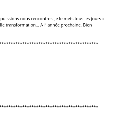
puissions nous rencontrer. Je le mets tous les jours «
elle transformation… A l’ année prochaine. Bien
*******************************************
*******************************************