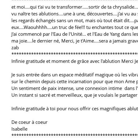
***************************************************
et moi....qui t'ai vu te transformer.....sortir de ta chrysali
vu naître tes ablutions....une à une, découvertes....j'ai vu au 
les regards échangés sans un mot, mais où tout était dit....p
eux....Waouhhhh....un truc de fée!!! tu enchantes tout ce que
J'ai commencé par l'Eau de l'Unité... et l'Eau de Yang dans
ma joie....le dernier né, Merci, je t'Aime....sera a jamais gra
zab
***************************************************
Infinie gratitude et moment de grâce avec l'ablution Merci Je 
Je suis entrée dans un espace méditatif magique où les vibr
sur le chemin depuis cette incarnation pour que mon Ame pui
Un sentiment de paix intense, une connexion intime dans l'éne
Un instant si sacré et merveilleux, que je voulais le partage
Infinie gratitude à toi pour nous offrir ces magnifiques ablu
De coeur à coeur
Isabelle
***************************************************