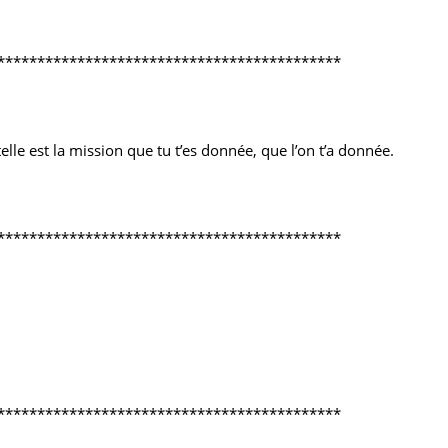
*******************************************
telle est la mission que tu t’es donnée, que l’on t’a donnée.
*******************************************
*******************************************