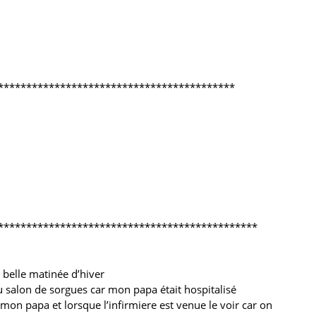
******************************************
**********************************************
 belle matinée d’hiver
salon de sorgues car mon papa était hospitalisé
 mon papa et lorsque l’infirmiere est venue le voir car on