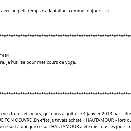
 avec un petit temps d'adaptation, comme toujours. :-) ...
********************************************************
MOUR –
ure. Je l’utilise pour mes cours de yoga.
********************************************************
 mes freres etsoeurs, qui nous a quitté le 4 janvier 2013 par cette
TON OEUVRE .En effet je t’avais acheté « HAUTAMOUR » lors du 
que ce soit à qui que ce soit HAUTAMOUR a été mis tous les jours à