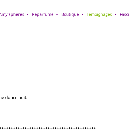
 Amy'sphères
Reparfume
Boutique
Témoignages
Fasc
une douce nuit.