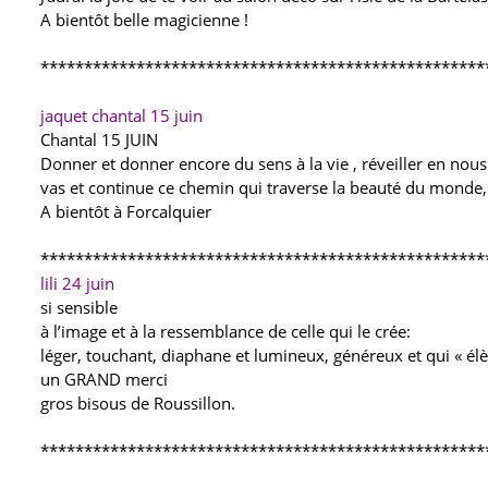
A bientôt belle magicienne !
***************************************************
jaquet chantal
15 juin
Chantal 15 JUIN
Donner et donner encore du sens à la vie , réveiller en nous l
vas et continue ce chemin qui traverse la beauté du monde, 
A bientôt à Forcalquier
***************************************************
lili
24 juin
si sensible
à l’image et à la ressemblance de celle qui le crée:
léger, touchant, diaphane et lumineux, généreux et qui « élè
un GRAND merci
gros bisous de Roussillon.
***************************************************