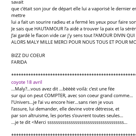
savait
que c’était son jour de départ elle lui a vaporisé le dernier
mettre
lui a fait un sourire radieu et a fermé les yeux pour faire s
Je sais que HAUTAMOUR l’a aidé a trouver la paix et la séréni
J’ai gardé le flacon vide car j’y sens tout l’AMOUR DIVIN QUI
ALORS MALY MILLE MERCI POUR NOUS TOUS ET POUR MO
BIZZ DU COEUR
FARIDA
***************************************************
coyote 18 avril
…Maly?…vous avez dit …bèèèè voilà: c’est une fée
sur qui on peut COMPTER, avec son coeur grand comme…
l’Univers…je l’ai vu encore hier…sans rien je vous
l’assure, lui demander, elle devine votre détresse, et
par son altruisme, les portes s’ouvrent toutes seules…
…je te dit <Merci ssssssssssssssssssssssssssssssssssss…
***************************************************