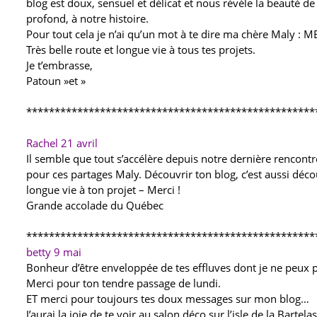
blog est doux, sensuel et délicat et nous révèle la beauté d
profond, à notre histoire.
Pour tout cela je n’ai qu’un mot à te dire ma chère Maly : M
Très belle route et longue vie à tous tes projets.
Je t’embrasse,
Patoun »et »
***************************************************
Rachel
21 avril
Il semble que tout s’accélère depuis notre dernière rencontre
pour ces partages Maly. Découvrir ton blog, c’est aussi décou
longue vie à ton projet – Merci !
Grande accolade du Québec
***************************************************
betty
9 mai
Bonheur d’être enveloppée de tes effluves dont je ne peux
Merci pour ton tendre passage de lundi.
ET merci pour toujours tes doux messages sur mon blog…
J’aurai la joie de te voir au salon déco sur l’isle de la Bartelas